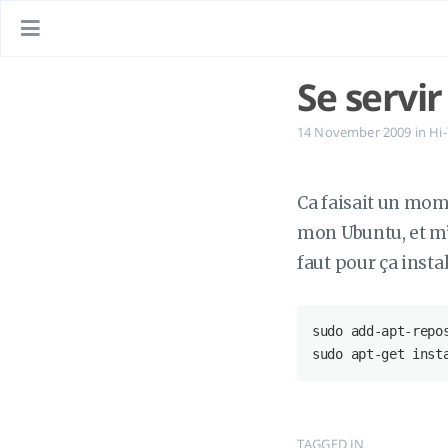
Se servi
14 November 2009
in
Hi
Ca faisait un mom
mon Ubuntu, et m’e
faut pour ça inst
sudo add-apt-repos
sudo apt-get inst
TAGGED IN