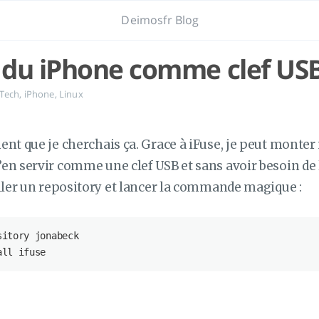
Deimosfr Blog
r du iPhone comme clef US
-Tech
,
iPhone
,
Linux
ent que je cherchais ça. Grace à iFuse, je peut monte
n servir comme une clef USB et sans avoir besoin de le
aller un repository et lancer la commande magique :
itory jonabeck

all ifuse