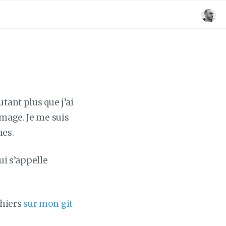
tant plus que j’ai
image. Je me suis
mes.
qui s’appelle
ichiers
sur mon git