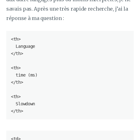
savais pas. Après une très rapide recherche, j’ai la
réponse à ma question :
<
th
>

  Language

</
th
>

<
th
>

time
 (ms)

</
th
>

<
th
>

  Slowdown

</
th
<
td
>
