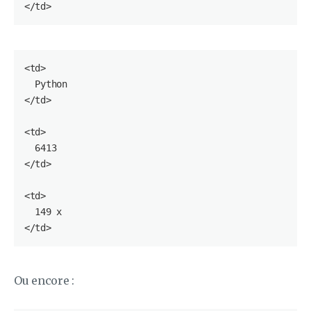
</
td
<
td
>

  Python

</
td
>

<
td
>

6413
</
td
>

<
td
>

149
 x

</
td
Ou encore :