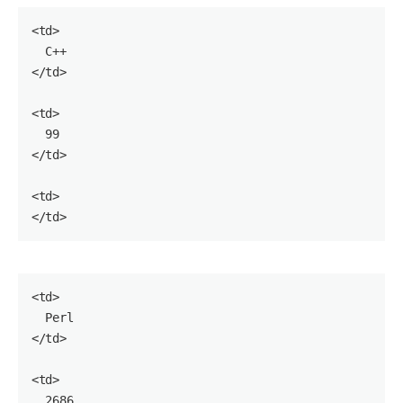
<
td
>

  C++

</
td
>

<
td
>

99
</
td
>

<
td
>

</
td
<
td
>

  Perl

</
td
>

<
td
>

2686