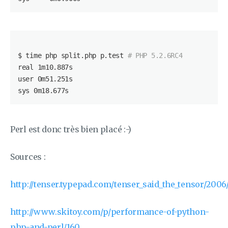
$ time php split.php p.test 
# PHP 5.2.6RC4
real 1m10.887s

user 0m51.251s

sys 0m18.677s
Perl est donc très bien placé :-)
Sources :
http://tenser.typepad.com/tenser_said_the_tensor/2006
http://www.skitoy.com/p/performance-of-python-
php-and-perl/160