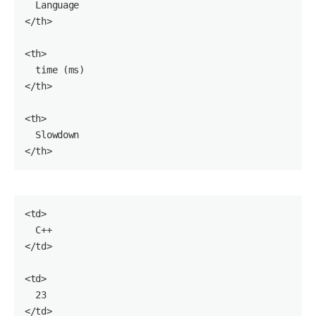
  Language

</
th
>

<
th
>

time
 (ms)

</
th
>

<
th
>

  Slowdown

</
th
<
td
>

  C++

</
td
>

<
td
>

23
</
td
>
