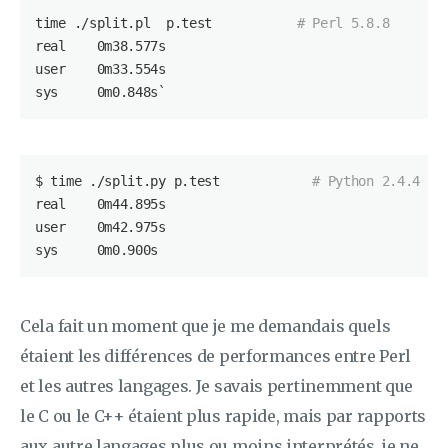
time ./split.pl  p.test           
# Perl 5.8.8
real    0m38.577s

user    0m33.554s

sys     0m0.848s`
$ time ./split.py p.test            
# Python 2.4.4
real    0m44.895s

user    0m42.975s

sys     0m0.900s
Cela fait un moment que je me demandais quels
étaient les différences de performances entre Perl
et les autres langages. Je savais pertinemment que
le C ou le C++ étaient plus rapide, mais par rapports
aux autre langages plus ou moins interprétés, je ne