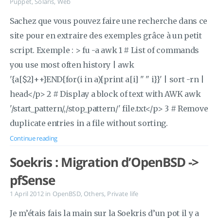
Puppet
,
Solaris
,
Web
Sachez que vous pouvez faire une recherche dans ce
site pour en extraire des exemples grâce à un petit
script. Exemple : > fu -a awk 1 # List of commands
you use most often history | awk
'{a[$2]++}END{for(i in a){print a[i] " " i}}' | sort -rn |
head</p> 2 # Display a block of text with AWK awk
'/start_pattern/,/stop_pattern/' file.txt</p> 3 # Remove
duplicate entries in a file without sorting.
Continue reading
Soekris : Migration d’OpenBSD ->
pfSense
1 April 2012
in
OpenBSD
,
Others
,
Private life
Je m’étais fais la main sur la Soekris d’un pot il y a