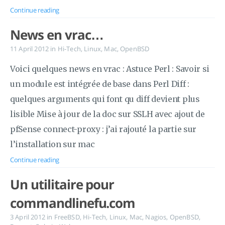
Continue reading
News en vrac…
11 April 2012
in
Hi-Tech
,
Linux
,
Mac
,
OpenBSD
Voici quelques news en vrac : Astuce Perl : Savoir si
un module est intégrée de base dans Perl Diff :
quelques arguments qui font qu diff devient plus
lisible Mise à jour de la doc sur SSLH avec ajout de
pfSense connect-proxy : j’ai rajouté la partie sur
l’installation sur mac
Continue reading
Un utilitaire pour
commandlinefu.com
3 April 2012
in
FreeBSD
,
Hi-Tech
,
Linux
,
Mac
,
Nagios
,
OpenBSD
,