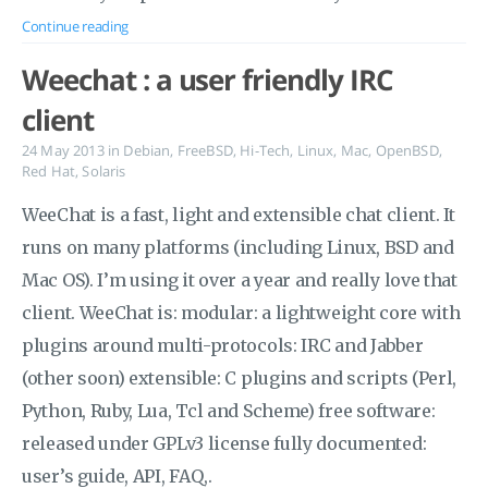
Continue reading
Weechat : a user friendly IRC
client
24 May 2013
in
Debian
,
FreeBSD
,
Hi-Tech
,
Linux
,
Mac
,
OpenBSD
,
Red Hat
,
Solaris
WeeChat is a fast, light and extensible chat client. It
runs on many platforms (including Linux, BSD and
Mac OS). I’m using it over a year and really love that
client. WeeChat is: modular: a lightweight core with
plugins around multi-protocols: IRC and Jabber
(other soon) extensible: C plugins and scripts (Perl,
Python, Ruby, Lua, Tcl and Scheme) free software:
released under GPLv3 license fully documented:
user’s guide, API, FAQ,.