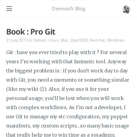
Deimosfr Blog
Book : Pro Git
21 July 2013
in
Debian
,
Linux
,
Mac
,
OpenBSD
,
Red Hat
,
Windows
Git : have you ever tried to play with it ? For several
years I’m working with that fantastic tool. Anyway
the biggest problem is : if you don’t work day to day
with Git, you need a memento or something similar
(like my wiki 😉). Also, if you use it for your
personal usage, you’ll be lost when you will work
with complex workflows. As I’m not a developer, I
use Git to manage my etc configuration, my puppet
manifests, my custom scripts…so many basic usage
that really help me to win time as a sysadmin.